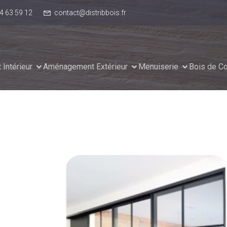
4 63 59 12
contact@distribbois.fr
Intérieur
Aménagement Extérieur
Menuiserie
Bois de Co