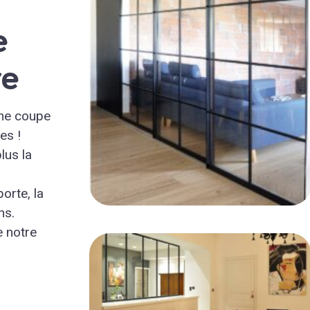
e
re
 ne coupe
es !
lus la
orte, la
ns.
 notre