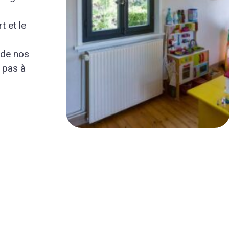
t et le
 de nos
z pas à