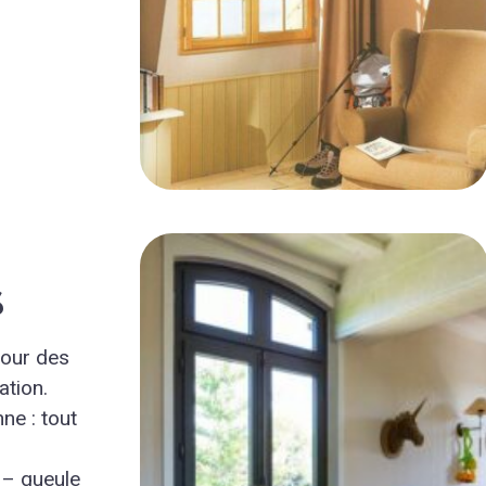
s
pour des
ation.
ne : tout
 – gueule